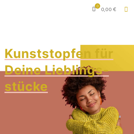
0
0,00 €
Kunststopfen für
Deine Lieblings­
stücke