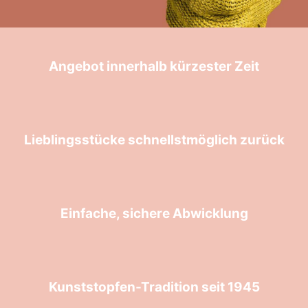
Angebot innerhalb kürzester Zeit
Lieblingsstücke schnellstmöglich zurück
Einfache, sichere Abwicklung
Kunststopfen-Tradition seit 1945