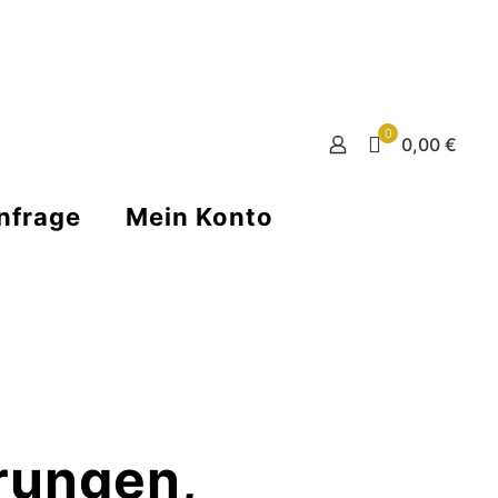
0
0,00 €
nfrage
Mein Konto
erungen,