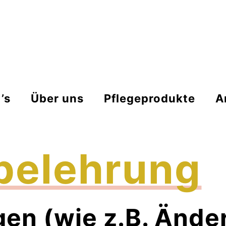
’s
Über uns
Pflegeprodukte
A
­belehrung
gen (wie z.B. Änd